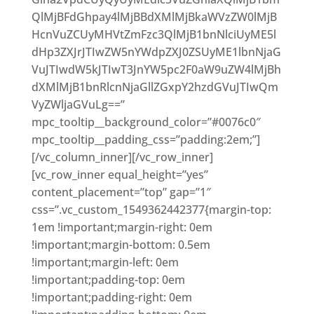
QlMjBFdGhpay4lMjBBdXMlMjBkaWVzZW0lMjB
HcnVuZCUyMHVtZmFzc3QlMjB1bnNlciUyME5l
dHp3ZXJrJTIwZW5nYWdpZXJ0ZSUyME1lbnNjaG
VuJTIwdW5kJTIwT3JnYW5pc2F0aW9uZW4lMjBh
dXMlMjB1bnRlcnNjaGllZGxpY2hzdGVuJTIwQm
VyZWljaGVuLg==”
mpc_tooltip__background_color=”#0076c0″
mpc_tooltip__padding_css=”padding:2em;”]
[/vc_column_inner][/vc_row_inner]
[vc_row_inner equal_height=”yes”
content_placement=”top” gap=”1″
css=”.vc_custom_1549362442377{margin-top:
1em !important;margin-right: 0em
!important;margin-bottom: 0.5em
!important;margin-left: 0em
!important;padding-top: 0em
!important;padding-right: 0em