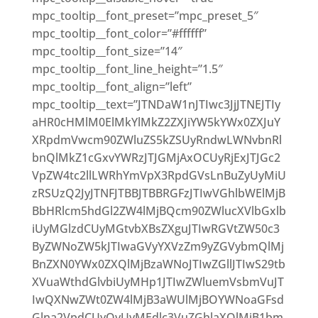
mpc_tooltip__font_preset=”mpc_preset_5″
mpc_tooltip__font_color=”#ffffff”
mpc_tooltip__font_size=”14″
mpc_tooltip__font_line_height=”1.5″
mpc_tooltip__font_align=”left”
mpc_tooltip__text=”JTNDaW1nJTIwc3JjJTNEJTIy
aHR0cHMlM0ElMkYlMkZ2ZXJiYW5kYWx0ZXJuY
XRpdmVwcm90ZWluZS5kZSUyRndwLWNvbnRl
bnQlMkZ1cGxvYWRzJTJGMjAxOCUyRjExJTJGc2
VpZW4tc2llLWRhYmVpX3RpdGVsLnBuZyUyMiU
zRSUzQ2JyJTNFJTBBJTBBRGFzJTIwVGhlbWElMjB
BbHRlcm5hdGl2ZW4lMjBQcm90ZWlucXVlbGxlb
iUyMGlzdCUyMGtvbXBsZXguJTIwRGVtZW50c3
ByZWNoZW5kJTIwaGVyYXVzZm9yZGVybmQlMj
BnZXN0YWx0ZXQlMjBzaWNoJTIwZGllJTIwS29tb
XVuaWthdGlvbiUyMHp1JTIwZWluemVsbmVuJT
IwQXNwZWt0ZW4lMjB3aWUlMjBOYWNoaGFsd
Glna2VpdCUyQyUyMEdlc3VuZGhlaXQlMjB1bm