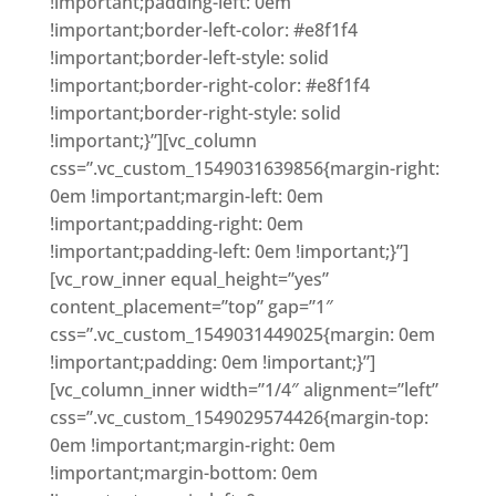
!important;padding-left: 0em
!important;border-left-color: #e8f1f4
!important;border-left-style: solid
!important;border-right-color: #e8f1f4
!important;border-right-style: solid
!important;}”][vc_column
css=”.vc_custom_1549031639856{margin-right:
0em !important;margin-left: 0em
!important;padding-right: 0em
!important;padding-left: 0em !important;}”]
[vc_row_inner equal_height=”yes”
content_placement=”top” gap=”1″
css=”.vc_custom_1549031449025{margin: 0em
!important;padding: 0em !important;}”]
[vc_column_inner width=”1/4″ alignment=”left”
css=”.vc_custom_1549029574426{margin-top:
0em !important;margin-right: 0em
!important;margin-bottom: 0em