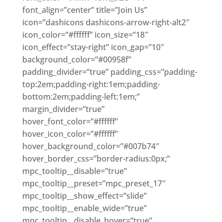
font_align=”center” title=”Join Us”
icon=”dashicons dashicons-arrow-right-alt2″
icon_color=”#ffffff” icon_size=”18″
icon_effect=”stay-right” icon_gap=”10″
background_color=”#00958f”
padding_divider=”true” padding_css=”padding-
top:2em;padding-right:1em;padding-
bottom:2em;padding-left:1em;”
margin_divider=”true”
hover_font_color=”#ffffff”
hover_icon_color=”#ffffff”
hover_background_color=”#007b74″
hover_border_css=”border-radius:0px;”
mpc_tooltip__disable=”true”
mpc_tooltip__preset=”mpc_preset_17″
mpc_tooltip__show_effect=”slide”
mpc_tooltip__enable_wide=”true”
mpc_tooltip__disable_hover=”true”