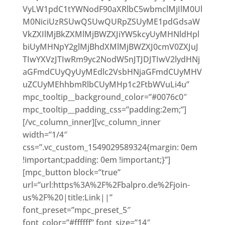
VyLW1pdC1tYWNodF90aXRlbC5wbmclMjIlM0Ul
M0NiciUzRSUwQSUwQURpZSUyME1pdGdsaW
VkZXIlMjBkZXMlMjBWZXJiYW5kcyUyMHNldHpl
biUyMHNpY2glMjBhdXMlMjBWZXJ0cmV0ZXJuJ
TIwYXVzJTIwRm9yc2NodW5nJTJDJTIwV2lydHNj
aGFmdCUyQyUyMEdlc2VsbHNjaGFmdCUyMHV
uZCUyMEhhbmRlbCUyMHp1c2FtbWVuLi4u”
mpc_tooltip__background_color=”#0076c0″
mpc_tooltip__padding_css=”padding:2em;”]
[/vc_column_inner][vc_column_inner
width=”1/4″
css=”.vc_custom_1549029589324{margin: 0em
!important;padding: 0em !important;}”]
[mpc_button block=”true”
url=”url:https%3A%2F%2Fbalpro.de%2Fjoin-
us%2F%20|title:Link||”
font_preset=”mpc_preset_5″
font_color=”#ffffff” font_size=”14″