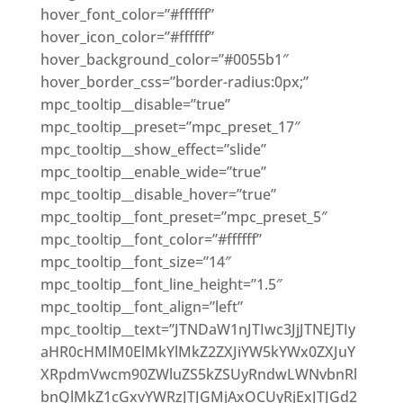
hover_font_color=”#ffffff”
hover_icon_color=”#ffffff”
hover_background_color=”#0055b1″
hover_border_css=”border-radius:0px;”
mpc_tooltip__disable=”true”
mpc_tooltip__preset=”mpc_preset_17″
mpc_tooltip__show_effect=”slide”
mpc_tooltip__enable_wide=”true”
mpc_tooltip__disable_hover=”true”
mpc_tooltip__font_preset=”mpc_preset_5″
mpc_tooltip__font_color=”#ffffff”
mpc_tooltip__font_size=”14″
mpc_tooltip__font_line_height=”1.5″
mpc_tooltip__font_align=”left”
mpc_tooltip__text=”JTNDaW1nJTIwc3JjJTNEJTIy
aHR0cHMlM0ElMkYlMkZ2ZXJiYW5kYWx0ZXJuY
XRpdmVwcm90ZWluZS5kZSUyRndwLWNvbnRl
bnQlMkZ1cGxvYWRzJTJGMjAxOCUyRjExJTJGd2