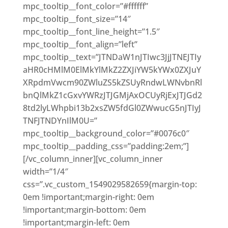
mpc_tooltip__font_color=”#ffffff”
mpc_tooltip__font_size=”14″
mpc_tooltip__font_line_height=”1.5″
mpc_tooltip__font_align=”left”
mpc_tooltip__text=”JTNDaW1nJTIwc3JjJTNEJTIy
aHR0cHMlM0ElMkYlMkZ2ZXJiYW5kYWx0ZXJuY
XRpdmVwcm90ZWluZS5kZSUyRndwLWNvbnRl
bnQlMkZ1cGxvYWRzJTJGMjAxOCUyRjExJTJGd2
8td2lyLWhpbi13b2xsZW5fdGl0ZWwucG5nJTIyJ
TNFJTNDYnIlM0U=”
mpc_tooltip__background_color=”#0076c0″
mpc_tooltip__padding_css=”padding:2em;”]
[/vc_column_inner][vc_column_inner
width=”1/4″
css=”.vc_custom_1549029582659{margin-top:
0em !important;margin-right: 0em
!important;margin-bottom: 0em
!important;margin-left: 0em