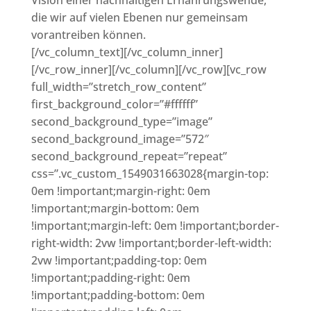
die wir auf vielen Ebenen nur gemeinsam
vorantreiben können.
[/vc_column_text][/vc_column_inner]
[/vc_row_inner][/vc_column][/vc_row][vc_row
full_width=”stretch_row_content”
first_background_color=”#ffffff”
second_background_type=”image”
second_background_image=”572″
second_background_repeat=”repeat”
css=”.vc_custom_1549031663028{margin-top:
0em !important;margin-right: 0em
!important;margin-bottom: 0em
!important;margin-left: 0em !important;border-
right-width: 2vw !important;border-left-width:
2vw !important;padding-top: 0em
!important;padding-right: 0em
!important;padding-bottom: 0em