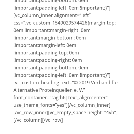
!important;padding-bottom: 0em
!important;padding-left: 0em !important;}”]
[vc_column_inner alignment=”left”
css=”.vc_custom_1549029574426{margin-top:
0em !important;margin-right: 0em
!important;margin-bottom: 0em
!important;margin-left: 0em
!important;padding-top: 0em
!important;padding-right: 0em
!important;padding-bottom: 0em
!important;padding-left: 0em !important;}”]
[vc_custom_heading text=”© 2019 Verband für
Alternative Proteinquellen e. V.”
font_container=”tag:h6|text_align:center”
use_theme_fonts=”yes”][/vc_column_inner]
[/vc_row_inner][vc_empty_space height=”4vh”]
[/vc_column][/vc_row]