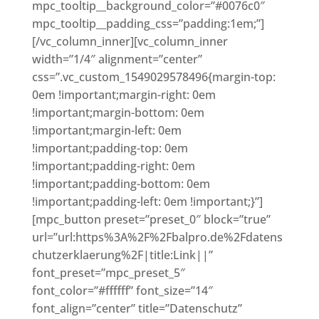
mpc_tooltip__background_color=”#0076c0″
mpc_tooltip__padding_css=”padding:1em;”]
[/vc_column_inner][vc_column_inner
width=”1/4″ alignment=”center”
css=”.vc_custom_1549029578496{margin-top:
0em !important;margin-right: 0em
!important;margin-bottom: 0em
!important;margin-left: 0em
!important;padding-top: 0em
!important;padding-right: 0em
!important;padding-bottom: 0em
!important;padding-left: 0em !important;}”]
[mpc_button preset=”preset_0″ block=”true”
url=”url:https%3A%2F%2Fbalpro.de%2Fdatens
chutzerklaerung%2F|title:Link||”
font_preset=”mpc_preset_5″
font_color=”#ffffff” font_size=”14″
font_align=”center” title=”Datenschutz”