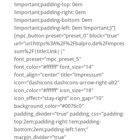
!important;padding-top: 0em
!important;padding-right: 0em
!important;padding-bottom: 0em
!important;padding-left: 0em !important;}”]
[mpc_button preset=”preset_0″ block=”true”
url=”url:https%3A%2F%2Fbalpro.de%2Fimpres
sum%2F|title:Link||”
font_preset=”mpc_preset_5″
font_color=”#ffffff” font_size=”14″
font_align=”center” title=”Impressum”
icon=”dashicons dashicons-arrow-right-alt2″
icon_color=”#ffffff” icon_size=”18″
icon_effect=”stay-right” icon_gap=”10″
background_color=”#0076c0″
padding_divider=”true” padding_css=”padding-
top:2em;padding-right:1em;padding-
bottom:2em;padding-left:1em;”
margin_divider=”true”