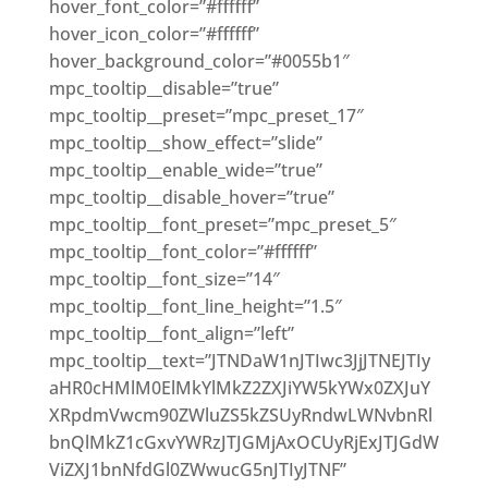
hover_font_color=”#ffffff”
hover_icon_color=”#ffffff”
hover_background_color=”#0055b1″
mpc_tooltip__disable=”true”
mpc_tooltip__preset=”mpc_preset_17″
mpc_tooltip__show_effect=”slide”
mpc_tooltip__enable_wide=”true”
mpc_tooltip__disable_hover=”true”
mpc_tooltip__font_preset=”mpc_preset_5″
mpc_tooltip__font_color=”#ffffff”
mpc_tooltip__font_size=”14″
mpc_tooltip__font_line_height=”1.5″
mpc_tooltip__font_align=”left”
mpc_tooltip__text=”JTNDaW1nJTIwc3JjJTNEJTIy
aHR0cHMlM0ElMkYlMkZ2ZXJiYW5kYWx0ZXJuY
XRpdmVwcm90ZWluZS5kZSUyRndwLWNvbnRl
bnQlMkZ1cGxvYWRzJTJGMjAxOCUyRjExJTJGdW
ViZXJ1bnNfdGl0ZWwucG5nJTIyJTNF”