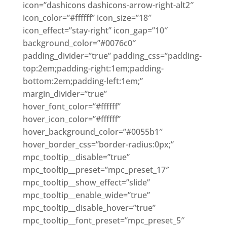
icon=”dashicons dashicons-arrow-right-alt2″
icon_color=”#ffffff” icon_size=”18″
icon_effect=”stay-right” icon_gap=”10″
background_color=”#0076c0″
padding_divider=”true” padding_css=”padding-
top:2em;padding-right:1em;padding-
bottom:2em;padding-left:1em;”
margin_divider=”true”
hover_font_color=”#ffffff”
hover_icon_color=”#ffffff”
hover_background_color=”#0055b1″
hover_border_css=”border-radius:0px;”
mpc_tooltip__disable=”true”
mpc_tooltip__preset=”mpc_preset_17″
mpc_tooltip__show_effect=”slide”
mpc_tooltip__enable_wide=”true”
mpc_tooltip__disable_hover=”true”
mpc_tooltip__font_preset=”mpc_preset_5″