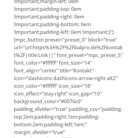
!important;margin-left: 0em
!important;padding-top: 0em
!important;padding-right: 0em
!important;padding-bottom: 0em
!important;padding-left: 0em !important;}”]
[mpc_button preset=”preset_0″ block=”true”
url=”url:https%3A%2F%2Fbalpro.de%2Fkontak
t%2F|title:Link||” font_preset=”mpc_preset_5″
font_color=”#ffffff” font_size=”14″
font_align=”center” title=”Kontakt”
icon=”dashicons dashicons-arrow-right-alt2″
icon_color=”#ffffff” icon_size=”18″
icon_effect=”stay-right” icon_gap=”10″
background_color=”#0076c0″
padding_divider=”true” padding_css=”padding-
top:2em;padding-right:1em;padding-
bottom:2em;padding-left:1em;”
margin_divider=”true”