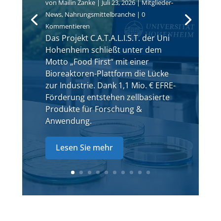
von
Mailin Zanke
|
Juli 23, 2026
|
Mitglieder-
News
,
Nahrungsmittelbranche
| 0
Kommentieren
Das Projekt C.A.T.A.L.I.S.T. der Uni
Hohenheim schließt unter dem
Motto „Food First“ mit einer
Bioreaktoren-Plattform die Lücke
zur Industrie. Dank 1,1 Mio. € EFRE-
Förderung entstehen zellbasierte
Produkte für Forschung &
Anwendung.
Lesen Sie mehr