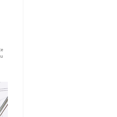
te
au