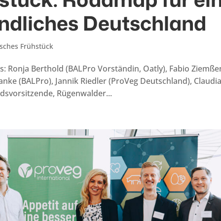
undliches Deutschland
isches Frühstück
ks: Ronja Berthold (BALPro Vorständin, Oatly), Fabio Ziemße
anke (BALPro), Jannik Riedler (ProVeg Deutschland), Claudi
ndsvorsitzende, Rügenwalder...