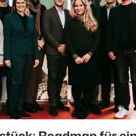
hstück: Roadmap für ei