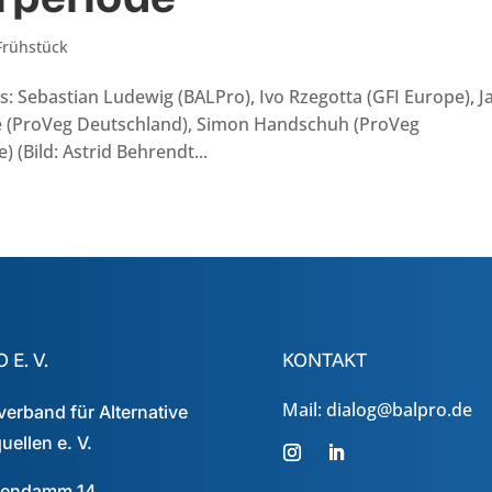
 Frühstück
s: Sebastian Ludewig (BALPro), Ivo Rzegotta (GFI Europe), J
le (ProVeg Deutschland), Simon Handschuh (ProVeg
 (Bild: Astrid Behrendt...
 E. V.
KONTAKT
Mail: dialog@balpro.de
erband für Alternative
uellen e. V.
tendamm 14