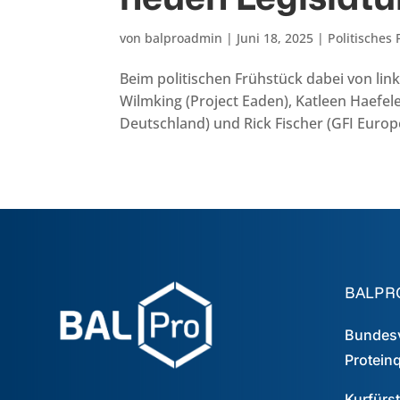
von
balproadmin
|
Juni 18, 2025
|
Politisches
Beim politischen Frühstück dabei von link
Wilmking (Project Eaden), Katleen Haefe
Deutschland) und Rick Fischer (GFI Europe)
BALPRO
Bundesv
Proteinq
Kurfürs