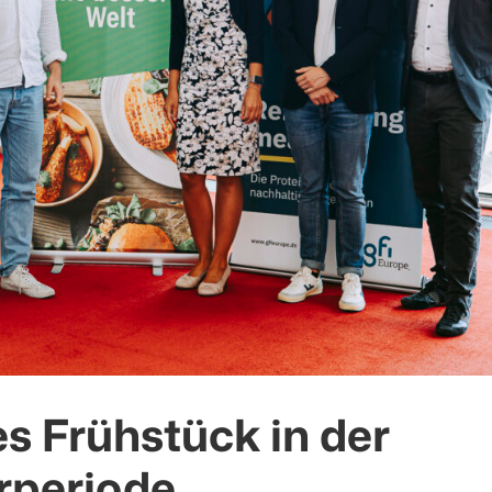
es Frühstück in der
rperiode